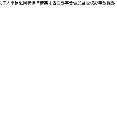
关于人平易近网聘请聘请英才告白办事合做加盟版权办事数据办