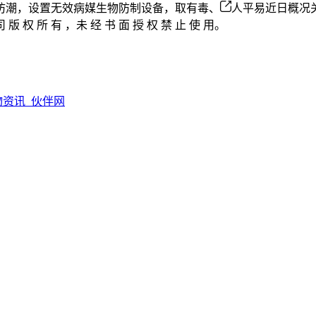
防潮，设置无效病媒生物防制设备，取有毒、
人平易近日概况
权 所 有 ，未 经 书 面 授 权 禁 止 使 用。
物资讯_伙伴网