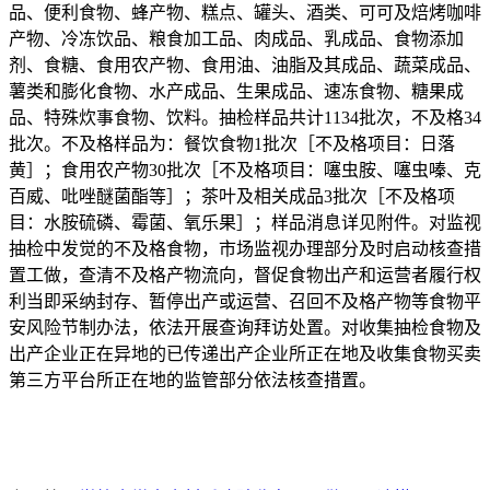
品、便利食物、蜂产物、糕点、罐头、酒类、可可及焙烤咖啡
产物、冷冻饮品、粮食加工品、肉成品、乳成品、食物添加
剂、食糖、食用农产物、食用油、油脂及其成品、蔬菜成品、
薯类和膨化食物、水产成品、生果成品、速冻食物、糖果成
品、特殊炊事食物、饮料。抽检样品共计1134批次，不及格34
批次。不及格样品为：餐饮食物1批次［不及格项目：日落
黄］；食用农产物30批次［不及格项目：噻虫胺、噻虫嗪、克
百威、吡唑醚菌酯等］；茶叶及相关成品3批次［不及格项
目：水胺硫磷、霉菌、氧乐果］；样品消息详见附件。对监视
抽检中发觉的不及格食物，市场监视办理部分及时启动核查措
置工做，查清不及格产物流向，督促食物出产和运营者履行权
利当即采纳封存、暂停出产或运营、召回不及格产物等食物平
安风险节制办法，依法开展查询拜访处置。对收集抽检食物及
出产企业正在异地的已传递出产企业所正在地及收集食物买卖
第三方平台所正在地的监管部分依法核查措置。