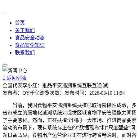
首页
关于我们
食品安全动态
食品安全知识
联系我们

返回列表
全国代表李小红：推品平安逃溯系统互联互通 减
发布者：
QY千亿
浏览次数：
发布时间：
2026-03-10 11:54
当前，我国食物平安逃溯系统扶植已取得阶段性成效，多
省市成立的属地化逃溯系统对提拔区域食物平安管理能力阐扬
了主要感化。然而，正在扶植全国同一大市场、推进商品要素
流动的布景下，现有系统存正在的“数据孤岛”和“尺度壁垒”问
题日益凸显。食物出产运营企业正在进行跨省畅通时，面对各