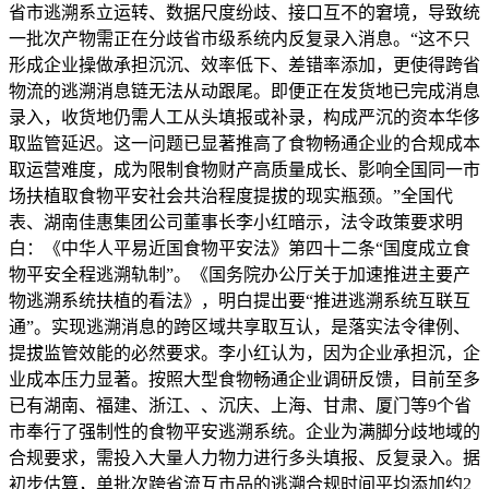
省市逃溯系立运转、数据尺度纷歧、接口互不的窘境，导致统
一批次产物需正在分歧省市级系统内反复录入消息。“这不只
形成企业操做承担沉沉、效率低下、差错率添加，更使得跨省
物流的逃溯消息链无法从动跟尾。即便正在发货地已完成消息
录入，收货地仍需人工从头填报或补录，构成严沉的资本华侈
取监管延迟。这一问题已显著推高了食物畅通企业的合规成本
取运营难度，成为限制食物财产高质量成长、影响全国同一市
场扶植取食物平安社会共治程度提拔的现实瓶颈。”全国代
表、湖南佳惠集团公司董事长李小红暗示，法令政策要求明
白：《中华人平易近国食物平安法》第四十二条“国度成立食
物平安全程逃溯轨制”。《国务院办公厅关于加速推进主要产
物逃溯系统扶植的看法》，明白提出要“推进逃溯系统互联互
通”。实现逃溯消息的跨区域共享取互认，是落实法令律例、
提拔监管效能的必然要求。李小红认为，因为企业承担沉，企
业成本压力显著。按照大型食物畅通企业调研反馈，目前至多
已有湖南、福建、浙江、、沉庆、上海、甘肃、厦门等9个省
市奉行了强制性的食物平安逃溯系统。企业为满脚分歧地域的
合规要求，需投入大量人力物力进行多头填报、反复录入。据
初步估算，单批次跨省流互市品的逃溯合规时间平均添加约2