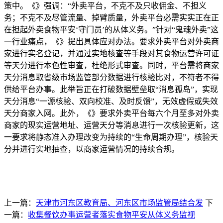
策中。《》强调：“外卖平台，不克不及只收佣金、不担义
务；不克不及尽管流量、掉臂质量，外卖平台必需实实正在正
在担起外卖食物平安‘守门员’的从体义务。”针对“鬼魂外卖”这
一行业痛点，《》提出具体应对办法。要求外卖平台对外卖商
家进行实名登记，并通过实地核查等手段对其食物运营许可证
等天分进行本色性审查，杜绝形式审查。同时，平台需将商家
天分消息取省级市场监管部分数据进行核验比对，不符者不得
供给平台办事。此举旨正在打破数据壁垒取“消息孤岛”，实现
天分消息“一源核验、双向校准、及时反馈”，无效虚假或失效
天分商家入网。此外，《》要求外卖平台每六个月至多对外卖
商家的现实运营地址、运营天分等消息进行一次核验更新，这
一要求将静态准入办理改变为持续的“生命周期办理”，核验天
分并进行实地抽查，以商家运营情况的持续合规。
上一篇：
天津市河东区教育局、河东区市场监管局结合发
下
一篇：
收集餐饮办事运营者落实食物平安从体义务监视