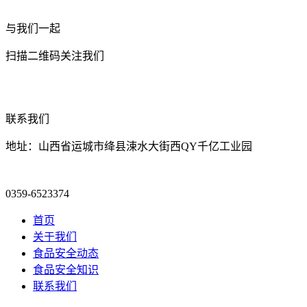
与我们一起
扫描二维码关注我们
联系我们
地址：山西省运城市绛县涑水大街西QY千亿工业园
0359-6523374
首页
关于我们
食品安全动态
食品安全知识
联系我们