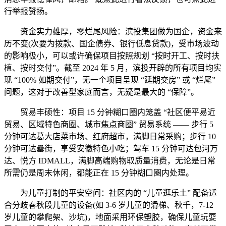
行举报赞扬。
资金实力雄厚，零烂尾风险：滨投集团做为国企，资金来
历不变(次要为拨款、国企债券、银行低息贷款)，受市场波动
的影响极小，可以或许确保项目按照规划 “按时开工、按时扶
植、按时交付”。截至 2024 年 5 月，滨投开辟的所有项目均实
现 “100% 如期交付”，无一个项目呈现 “延期交房” 或 “烂尾”
问题，这对于改善型家庭而言，无疑是最大的 “保障”。
贸易丰硕性：项目 15 分钟糊口圈内笼盖 “社区便平易近
贸易、区域特色商圈、城市焦点商圈” 贸易系统 —— 步行 5
分钟可达葛大店菜市场、红府超市，满脚日常采购；步行 10
分钟可达罍街，享受安徽特色小吃；驾车 15 分钟可达包河万
达、悦方 IDMALL，满脚高端购物取质量消费，无论是日常
所需仍是周末休闲，都能正在 15 分钟糊口圈内处理。
为儿童打制的平安空间：社区内的 “儿童逛乐土” 配备适
合分歧春秋段儿童的设备(如 3-6 岁儿童的滑梯、秋千，7-12
岁儿童的攀爬架、沙坑)，地面采用环保塑胶，确保儿童玩耍