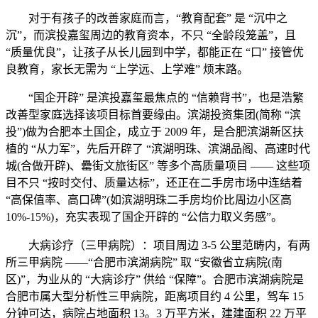
对于有孩子的改善家庭而言，“教育配套” 是 “沉中之
沉”，而滨投嘉玺周边的教育资本，不只 “全龄段笼盖”，且
“质量优良”，让孩子从长儿园到中学，都能正在 “口” 接管优
良教育，家长无需为 “上学远、上学难” 烦末路。
“国企开辟” 是滨投嘉玺最焦点的 “信赖背书”，也是浩繁
改善型家庭选择该项目标首要缘由。滨湖投资集团(简称 “滨
投”)做为合肥本土国企，成立于 2009 年，是合肥滨湖新区扶
植的 “从力军”，先后开辟了 “滨湖明珠、滨湖品阁、高速时代
城(合做开辟)、罍街文旅街区” 等多个高质量项目 —— 这些项
目不只 “按时交付、质量达标”，还正在二手房市场中连结着
“高保值率、高口碑”(如滨湖明珠二手房均价比周边小区高
10%-15%)，充实表现了国企开辟的 “公信力取义务感”。
大病诊疗（三甲病院）：项目周边 3-5 公里范畴内，有两
所三甲病院 ——“合肥市滨湖病院” 取 “安徽省立病院(南
区)”，为业从的 “大病诊疗” 供给 “保障”。合肥市滨湖病院是
合肥市属大型分析性三甲病院，距离项目约 4 公里，驾车 15
分钟可达，病院占地面积 13。3 万平方米，建建面积 22 万平