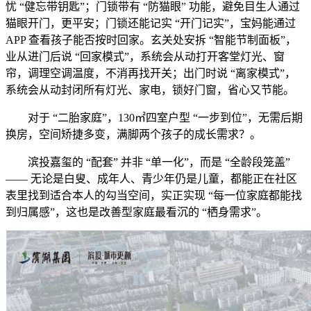
忧 “健忘带钥匙”；门锁带有 “防猫眼” 功能，避免目生人通过
猫眼开门，更平安；门锁还能记实 “开门记实”，宝妈能通过
APP 查看孩子能否按时回家。玄关处安拆 “智能节制面板”，
业从进门后说 “回家模式”，系统会从动打开客堂灯光、窗
帘，调理空调温度，不消再找开关；出门时说 “离家模式”，
系统会从动封闭所有灯光、家电，锁好门窗，省心又节能。
对于 “二胎家庭”，130㎡四室户型 “一步到位”，无需后期
换房，空间矫捷多变，满脚两个孩子的成长需求？。
滨投嘉玺的 “配套” 并非 “单一化”，而是 “全龄段笼盖”
—— 无论是白叟、成年人、青少年仍是儿童，都能正在社区
表里找到适合本人的勾当空间，实正实现 “每一位家庭都能找
到归属感”，这也是改善型家庭最看沉的 “栖身需求”。