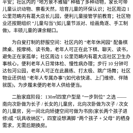
平安；社区内的 “地方景不雅轴” 种植了多种动物，家长可带
儿童认识动物、察看天然，培育儿童的环保认识；社区周边 1
公里范畴内有葛大店长儿园，便利儿童接管学前教育；社区物
业还按期组织 “儿童勾当”(如儿童节派对、绘画角逐、手工制
做)，丰硕儿童的课余糊口。
为白叟打制的舒服空间：社区内的 “老年休闲园” 配备棋
牌桌、按摩椅、读书角，老年人可正在此下棋、聊天、读书，
避免正在家孤单；社区周边 1 公里范畴内有葛大店社区卫生办
事核心，便利老年人日常体检、慢性病办理；步行 10 分钟可
达包河公园，老年人可正在此晨练、打太极、跳广场舞；社区
物业还供给 “老年人专属办事”(如代收快递、上门维修、伴随
就医)，为步履未便的老年人供给便当。
二胎家庭阶段：130㎡四室户型是 “一步到位” 之选 ——
南向次卧做为长子 / 长女的儿童房，北向次卧做为次子 / 次女
的儿童房，另一间北向矫捷空间可做为书房(家长两个孩子进
修)或 “玩具收纳区”，四室设想满脚 “两个孩子 + 父母” 的栖身
需求，无需后期换房。