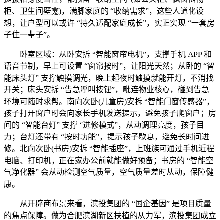
柜、卫生间壁龛)，满脚家庭的 “收纳需求”，这些人道化设
想，让户型可以或许 “持久适配家庭成长”，实正实现 “一套房
子住一辈子”。
卧室区域：从卧安拆 “智能窗帘电机”，支撑手机 APP 和
语音节制，早上可设置 “窗帘按时”，让阳光天然；从卧的 “智
能床头灯” 支撑触摸调光，晚上起夜时触摸就能开灯，不消找
开关；床头安拆 “告急呼叫按钮”，毗连物业核心，碰到告急
环境可随时求帮。南向次卧(儿童房)安拆 “智能门窗传感器”，
孩子打开窗户时会向家长手机发送提示，避免孩子爬窗户；房
间的 “智能台灯” 支撑 “进修模式”，从动调理亮度，孩子目
力；台灯还带有 “按时功能”，提示孩子歇息，避免长时间进
修。北向次卧(书房)安拆 “智能插座”，上班族可通过手机近程
电脑、打印机，正在家办公前就能做好预备；书房的 “智能空
气净化器” 会从动检测空气质量，空气质量差时从动，保障健
康。
从开辟商布景来看，滨投集团的 “国企基因” 是项目质量
的焦点保障。做为合肥滨湖新区扶植的从力军，滨投集团成立