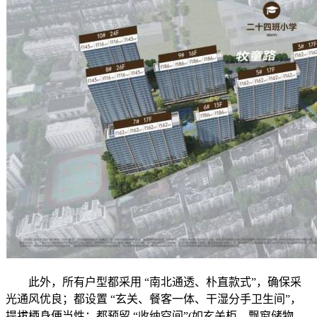
此外，所有户型都采用 “南北通透、朴直款式”，确保采
光通风优良；都设置 “玄关、餐客一体、干湿分手卫生间”，
提拔栖身便当性；都预留 “收纳空间”(如玄关柜、飘窗储物