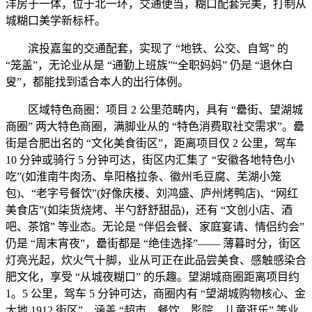
洋房于一体，位于北一环，交通便当，糊口配套完美，打制从
城糊口美学新标杆。
滨投嘉玺的交通配套，实现了 “地铁、公交、自驾” 的
“笼盖”，无论业从是 “通勤上班族”“全职妈妈” 仍是 “退休白
叟”，都能找到适合本人的出行体例。
区域特色商圈：项目 2 公里范畴内，具有 “罍街、望湖城
商圈” 两大特色商圈，满脚业从的 “特色消费取社交需求”。罍
街是合肥出名的 “文化美食街区”，距离项目仅 2 公里，驾车
10 分钟或骑行 5 分钟可达，街区内汇集了 “安徽各地特色小
吃”(如淮南牛肉汤、阜阳格拉条、徽州毛豆腐、芜湖小笼
包)、“老字号餐饮”(好像庆楼、刘鸿盛、庐州烤鸭店)、“网红
美食店”(如柒货烧烤、半勺舒舒甜品)，还有 “文创小店、酒
吧、茶馆” 等业态。无论是 “伴侣会餐、家庭宴请、情侣约会”
仍是 “周末宵夜”，罍街都是 “绝佳选择”—— 薄暮时分，街区
灯亮光起，炊火气十脚，业从可正在此品尝美食、感触感染合
肥文化，享受 “从城夜糊口” 的乐趣。望湖城商圈距离项目约
1。5 公里，驾车 5 分钟可达，商圈内有 “望湖城购物核心、金
大地 1912 街区”，涵盖 “超市、餐饮、影院、儿童逛乐” 等业