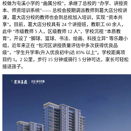
校做为屯溪小学的 “曲属分校”，承继了总校的 “办学、讲授资
本、师资培训系统”—— 总校会按期调派教师到葛大店分校讲
课，葛大店分校的教师也会到总校加入培训，实现 “资本共
享”。目前，葛大店分校具有 24 个讲授班，教职工 60 余人，
此中 “市级教师 5 人，区级教师 12 人”，学校沉视 “本质教
育”，开设了 “脚球、篮球、书法、绘画、科技立异” 等乐趣小
组，近年来正在 “包河区讲授质量评估中多次获得优良品
级”，“学生升学率(升入优良初中)达 85% 以上”。学校距离项
目约 1。2 公里，步行 15 分钟或骑行 5 分钟可达，家长可轻松
接送孩子。