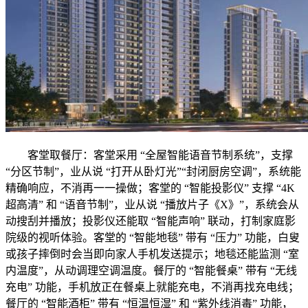
客堂取餐厅：客堂采用 “全屋智能语音节制系统”，支撑
“分区节制”，业从说 “打开从卧灯光”“封闭厨房空调”，系统能
精确响应，不消再一一操做；客堂的 “智能投影仪” 支撑 “4K
超高清” 和 “语音节制”，业从说 “播放片子《X》”，系统会从
动搜刮并播放；投影仪还能取 “智能声响” 联动，打制家庭影
院级的视听体验。客堂的 “智能地毯” 带有 “压力” 功能，白叟
或孩子摔倒时会当即向家人手机发送提示；地毯还能监测 “室
内温度”，从动调理空调温度。餐厅的 “智能餐桌” 带有 “无线
充电” 功能，手机放正在餐桌上就能充电，不消再找充电线；
餐厅的 “智能酒柜” 带有 “恒温恒湿” 和 “紫外线消毒” 功能，