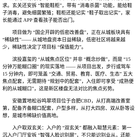
求。玄关还安拆 “智能鞋柜”，带有 “消毒杀菌” 功能，能给鞋
子消毒，避免细菌繁殖；鞋柜还能记实 “鞋子取出记实”，家
长能通过 APP 查看孩子能否出门。
项目做为 “国企开辟的低密改善盘”，正在从城板块具有
“稀缺性”—— 从城地盘资本日益稀缺，低密社区将越来越
少，稀缺性决定了项目标 “保值能力”。
滨投嘉玺的 “从城焦点区位” 并非 “概念炒做”，而是 “15
分钟万能糊口圈” 的现实落地 —— 从项目出发，步行或驾车
15 分钟内，即可笼盖 “交通、贸易、教育、医疗、生态” 五大
焦点配套，无需期待 “规划中的配套”，入住即可享受 “成熟便
利的从城糊口”，这是新区楼盘无法对比的焦点劣势。
安徽置地松谷鸣翠项目位于合肥CBD，从打高端改善室
第，配备齐备糊口配套，户型多样，从打大四房、双从卧等设
想，是城市稀缺价值高地。
入户取双玄关：入户的 “双玄关” 都融入聪慧元素：第一
沉入户门厅安拆 “智强人脸识别屏”，不只能识别业从，还能