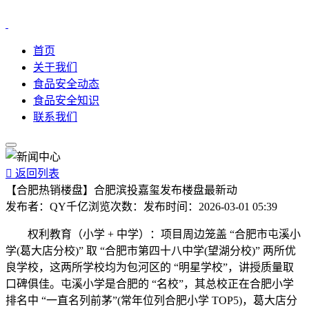
首页
关于我们
食品安全动态
食品安全知识
联系我们

返回列表
【合肥热销楼盘】合肥滨投嘉玺发布楼盘最新动
发布者：
QY千亿
浏览次数：
发布时间：
2026-03-01 05:39
权利教育（小学 + 中学）：项目周边笼盖 “合肥市屯溪小
学(葛大店分校)” 取 “合肥市第四十八中学(望湖分校)” 两所优
良学校，这两所学校均为包河区的 “明星学校”，讲授质量取
口碑俱佳。屯溪小学是合肥的 “名校”，其总校正在合肥小学
排名中 “一直名列前茅”(常年位列合肥小学 TOP5)，葛大店分