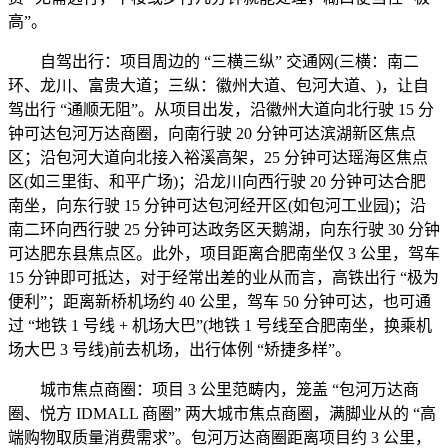
高”。
自驾出行：项目周边的 “三横三纵” 交通网(三横：南二
环、龙川、富贵大道；三纵：徽州大道、包河大道、)，让自
驾出行 “通顺无阻”。从项目出发，沿徽州大道向北行驶 15 分
钟可达包河万达商圈，向南行驶 20 分钟可达滨湖新区焦点
区；沿包河大道向北接入裕溪高架，25 分钟可达瑶海区焦点
区(如三里街、和平广场)；沿龙川向西行驶 20 分钟可达合肥
南坐，向东行驶 15 分钟可达包河经开区(如包河工业园)；沿
南二环向西行驶 25 分钟可达政务区天鹅湖，向东行驶 30 分钟
可达肥东县焦点区。此外，项目距离合肥南坐仅 3 公里，驾车
15 分钟即可抵达，对于经常出差的业从而言，高铁出行 “极为
便利”；距离新桥机场约 40 公里，驾车 50 分钟可达，也可通
过 “地铁 1 号线 + 机场大巴”(地铁 1 号线至合肥南坐，换乘机
场大巴 3 号线)前去机场，出行体例 “矫捷多样”。
城市焦点商圈：项目 3 公里范畴内，笼盖 “包河万达商
圈、悦方 IDMALL 商圈” 两大城市焦点商圈，满脚业从的 “高
端购物取质量消费需求”。包河万达商圈距离项目约 3 公里，