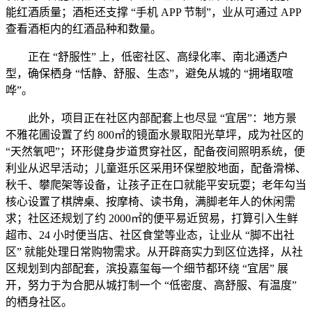
能红酒质量；酒柜还支撑 “手机 APP 节制”，业从可通过 APP
查看酒柜内的红酒品种和数量。
正在 “舒服性” 上，低密社区、高绿化率、南北通透户
型，确保栖身 “恬静、舒服、生态”，避免从城的 “拥堵取喧
哗”。
此外，项目正在社区内部配套上也尽显 “宜居”：地方景
不雅花圃设置了约 800㎡的镜面水景取阳光草坪，成为社区的
“天然氧吧”；环形健身步道贯穿社区，配备夜间照明系统，便
利业从迟早活动；儿童逛乐区采用环保塑胶地面，配备滑梯、
秋千、攀爬架等设备，让孩子正在口就能平安玩耍；老年勾当
核心设置了棋牌桌、按摩椅、读书角，满脚老年人的休闲需
求；社区还规划了约 2000㎡的便平易近贸易，打算引入生鲜
超市、24 小时便当店、社区食堂等业态，让业从 “脚不出社
区” 就能处理日常购物需求。从开辟商实力到区位选择，从社
区规划到内部配套，滨投嘉玺每一个细节都环绕 “宜居” 展
开，努力于为合肥从城打制一个 “低密度、高舒服、有温度”
的栖身社区。