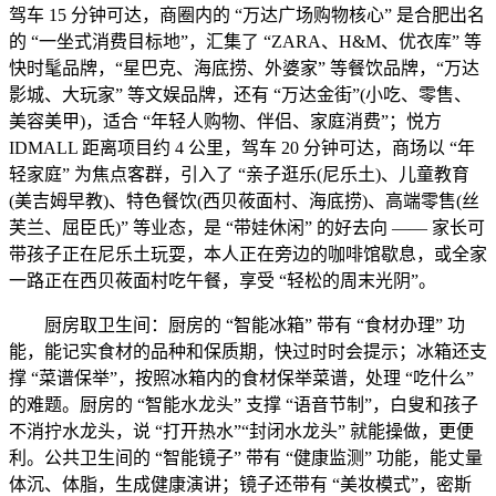
驾车 15 分钟可达，商圈内的 “万达广场购物核心” 是合肥出名
的 “一坐式消费目标地”，汇集了 “ZARA、H&M、优衣库” 等
快时髦品牌，“星巴克、海底捞、外婆家” 等餐饮品牌，“万达
影城、大玩家” 等文娱品牌，还有 “万达金街”(小吃、零售、
美容美甲)，适合 “年轻人购物、伴侣、家庭消费”；悦方
IDMALL 距离项目约 4 公里，驾车 20 分钟可达，商场以 “年
轻家庭” 为焦点客群，引入了 “亲子逛乐(尼乐土)、儿童教育
(美吉姆早教)、特色餐饮(西贝莜面村、海底捞)、高端零售(丝
芙兰、屈臣氏)” 等业态，是 “带娃休闲” 的好去向 —— 家长可
带孩子正在尼乐土玩耍，本人正在旁边的咖啡馆歇息，或全家
一路正在西贝莜面村吃午餐，享受 “轻松的周末光阴”。
厨房取卫生间：厨房的 “智能冰箱” 带有 “食材办理” 功
能，能记实食材的品种和保质期，快过时时会提示；冰箱还支
撑 “菜谱保举”，按照冰箱内的食材保举菜谱，处理 “吃什么”
的难题。厨房的 “智能水龙头” 支撑 “语音节制”，白叟和孩子
不消拧水龙头，说 “打开热水”“封闭水龙头” 就能操做，更便
利。公共卫生间的 “智能镜子” 带有 “健康监测” 功能，能丈量
体沉、体脂，生成健康演讲；镜子还带有 “美妆模式”，密斯