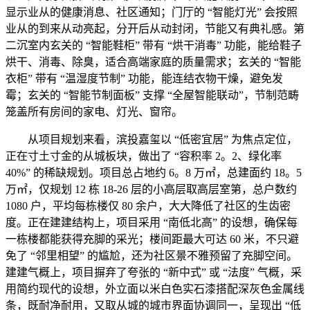
显示业从的健康消息、社区通知；门厅的 “智能灯光” 会按照
业从的到来从动亮起，分开后从动封闭，节能又有典礼感。第
二沉室内玄关的 “智能鞋柜” 带有 “烘干消毒” 功能，能给鞋子
烘干、消毒、除臭，适合高端家庭的质量需求；玄关的 “智能
衣柜” 带有 “温湿度节制” 功能，能连结衣物干燥，避免发
霉；玄关的 “智能节制面板” 支撑 “全屋智能联动”，节制范畴
笼盖所有房间的家电、灯光、窗帘。
从项目规划来看，滨投嘉玺以 “低密宜居” 为焦点定位，
正在寸土寸金的从城板块，做出了 “容积率 2。2、绿化率
40%” 的稀缺规划。项目总占地约 6。8 万㎡，总建面约 18。5
万㎡，仅规划 12 栋 18-26 层的小高层取高层室第，总户数约
1080 户，平均每栋楼仅 80 余户，大大降低了社区的生齿密
度。正在建建结构上，项目采用 “南低北高” 的设想，确保每
一栋楼都能获得充脚的采光；楼间距最大可达 60 米，不只避
免了 “邻里相望” 的尴尬，还为社区景不雅预留了充脚空间。
建建气概上，项目摒弃了夸张的 “新中式” 或 “法度” 气概，采
用简约现代的设想，外立面以米白色实石漆搭配深灰色金属线
条，既耐净耐用，又取从城的城市界面协调同一，呈现出 “低