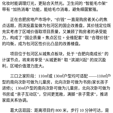
化妆时能调理灯光，更贴合天然光。卫生间的 “智能毛巾架”
带有 “加热消毒” 功能，能给毛巾消毒，避免细菌繁殖。
正在合肥房地产市场中，“价钱” 一直是购房者关心的焦
点话题，而滨投嘉玺做为包河区的国企改善盘，其价钱定位既
充实考虑了区域价值取项目质量，又兼顾了购房者的承受能
力，构成了 “国企质量 + 焦点区位 + 全维配套” 取 “合理价钱”
的均衡，成为包河区性价比凸显的改善楼盘。
项目位于包河区从城焦点板块，处于 “合肥向南成长” 的
计谋节点，将来将享受 “从城更新” 取 “滨湖兴起” 的双沉盈
利，区域价值潜力庞大。
三口之家阶段：110㎡或 130㎡户型均可适配 ——110㎡户
型的南向次卧可做为儿童房，北向次卧可做为书房(家长孩子
进修)；130㎡户型的南向次卧可做为儿童房，北向次卧可做为
书房或 “亲子互动区”，空间更宽敞，满脚 “亲子需求”，推进
家庭关系协调。
葛大店逛园：距离项目约 800 米，步行 10 分钟可达，是