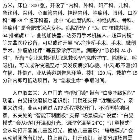
方米，床位 1800 张，开设了 “内科、外科、妇产科、儿科、
急诊科、骨科、心血管内科、神经内科、肿瘤科、眼科、口腔
科” 等 38 个临床科室，此中 “心血管内科、神经内科、骨科、
肿瘤科” 是合肥市沉点专科。病院配备了 “3。0T 核磁共振、
64 排螺旋 CT、曲线加快器、达芬奇手术机械人、超声内镜”
等先辈医疗设备，可以或许开展 “心净搭桥手术、手术、微创
手术、肿瘤放化疗” 等复杂诊疗项目。病院的 “急诊科 24 小
时”，配备 “专业急救团队取急救设备”(如救护车、除颤仪、呼
吸机)，可以或许快速应对 “突发疾病(如心梗、中风)取不测(如
车祸、摔倒)”，业从若碰到告急环境，拨打 120 后，救护车 15
分钟内即可抵达项目，为 “急救生命” 争取时间。
入户取玄关：入户门的 “智能门锁” 带有 “白叟指纹回忆”
功能，白叟指纹磨损也能识别；门锁还支撑 “近程授权”，亲
朋来访时，业从可通过 APP 近程授权开门，不消再特地回
家。玄关处的 “智能节制面板” 支撑 “场景模式” 设置：“白叟
模式” 会从动打开温和灯光、调理室温至 24℃；“儿童模式”
会从动打开客堂儿童区灯光、播放儿童音乐；“睡眠模式” 会
从动封闭所有灯光、拉上窗帘、打开夜灯，满脚分歧场景需