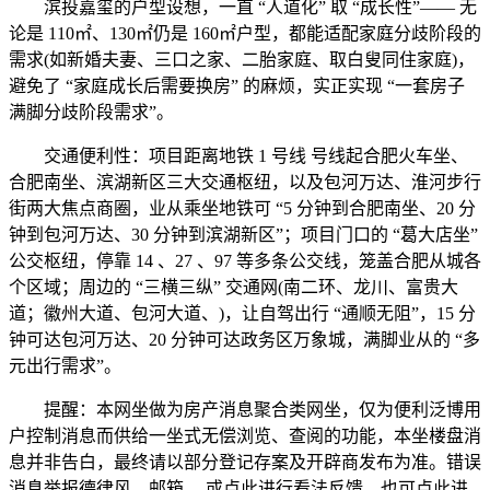
滨投嘉玺的户型设想，一直 “人道化” 取 “成长性”—— 无
论是 110㎡、130㎡仍是 160㎡户型，都能适配家庭分歧阶段的
需求(如新婚夫妻、三口之家、二胎家庭、取白叟同住家庭)，
避免了 “家庭成长后需要换房” 的麻烦，实正实现 “一套房子
满脚分歧阶段需求”。
交通便利性：项目距离地铁 1 号线 号线起合肥火车坐、
合肥南坐、滨湖新区三大交通枢纽，以及包河万达、淮河步行
街两大焦点商圈，业从乘坐地铁可 “5 分钟到合肥南坐、20 分
钟到包河万达、30 分钟到滨湖新区”；项目门口的 “葛大店坐”
公交枢纽，停靠 14 、27 、97 等多条公交线，笼盖合肥从城各
个区域；周边的 “三横三纵” 交通网(南二环、龙川、富贵大
道；徽州大道、包河大道、)，让自驾出行 “通顺无阻”，15 分
钟可达包河万达、20 分钟可达政务区万象城，满脚业从的 “多
元出行需求”。
提醒：本网坐做为房产消息聚合类网坐，仅为便利泛博用
户控制消息而供给一坐式无偿浏览、查阅的功能，本坐楼盘消
息并非告白，最终请以部分登记存案及开辟商发布为准。错误
消息举报德律风，邮箱。 或点此进行看法反馈，也可点此进