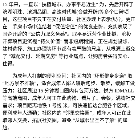
15 年来，一直以 “扶植城市、办事平易近生” 为，先后开辟了
滨湖明珠、滨湖品阁、高速时代城(合做开辟)等多个口碑项
目，这些项目不只正在交付质量、社区办理上表示优异，更正
在二手房市场中连结着 “保值增值” 的优良态势，充实表现了
国企开辟的 “公信力取义务感”。取平易近营企业比拟，滨投
开辟项目更沉视 “持久价值” 而非短期利润，正在规划设想、
建材选择、施工办理等环节都有着严酷的尺度，从根源上避免
了 “减配交付、延期交房” 等行业痛点，让购房者买得安心、
住得。
为成年人打制的便利空间：社区内的 “环形健身步道” 取
“地方景不雅轴”，适合成年人鄙人班后跑步、散步，缓解工做
压力；社区周边 15 分钟糊口圈内有包河万达、悦方 IDMALL
等高端商圈，成年人可正在此购物、看片子、会餐，满脚社交
需求；项目距离地铁 1 号线 米，可快速抵达合肥各个区域，
便利成年人通勤；社区内的 “邻里交换园”，成年人可正在此
取邻人交换，拓展社交圈，避免 “从城邻里互不了解” 的尴
尬。