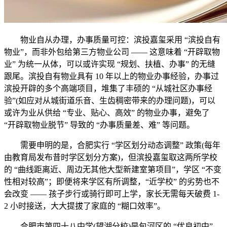
物业自从办理，办事质量可控：滨投嘉玺采用 “滨投自有
物业”，而非外包给第三方物业公司 —— 这意味着 “开辟取物
业” 为统一从体，可以或许实现 “规划、扶植、办事” 的无缝
跟尾。滨投自有物业具有 10 年以上的物业办事经验，办事过
滨投开辟的多个高端项目，堆集了丰硕的 “从城社区办事经
验”(如应对从城街道乐音、生齿稠密带来的办理问题)，可以
或许为业从供给 “专业、贴心、高效” 的物业办事，避免了
“开辟取物业脱节” 导致的 “办事质量差、难” 等问题。
需要申明的是，合肥实行 “学区划分动态调整” 政策(每年
由教育局发布昔时学区划分方案)，但滨投嘉玺取这两所学校
的 “曲线距离近、周边无其他大型新建室第项目”，学区 “不变
性相对较高”；即便将来学区有所调整，“近学校” 的劣势也不
会改变 —— 孩子步行或骑行即可上学，家长无需每天破费 1-
2 小时接送，大大提拔了家庭的 “糊口效率”。
合肥市第四十八中学(望湖分校)是包河区的 “优良初中”，