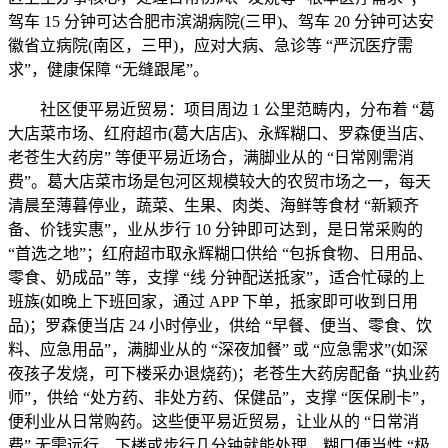
驾车 15 分钟可达合肥市滨湖病院(三甲)、驾车 20 分钟可达安
徽省立病院(南区，三甲)，应对大病、急诊等 “严沉医疗需
求”，健康保障 “无缝跟尾”。
社区便平易近贸易：项目周边 1 公里范畴内，分布着 “葛
大店菜市场、红府超市(葛大店店)、永辉糊口、罗森便当店、
老苍生大药房” 等便平易近场合，满脚业从的 “日常刚需消
费”。葛大店菜市场是包河区规模较大的农贸市场之一，每天
清晨至薄暮停业，蔬菜、生果、肉类、海鲜等食材 “新颖齐
备、价钱实惠”，业从步行 10 分钟即可达到，是日常采购的
“首选之地”；红府超市取永辉糊口供给 “包拆食物、日用品、
零食、奶成品” 等，支撑 “线 分钟配送抵家”，适合忙碌的上
班族(如晚上下班回家，通过 APP 下单，抵家即可收到日用
品)；罗森便当店 24 小时停业，供给 “早餐、便当、零食、饮
料、应急用品”，满脚业从的 “深夜加餐” 或 “应急需求”(如深
夜孩子发烧，可下楼采办退烧药)；老苍生大药房配备 “执业药
师”，供给 “处方药、非处方药、保健品”，支撑 “医保刷卡”，
便利业从日常购药。这些便平易近贸易，让业从的 “日常消
费” 无需远行，下楼或步行几分钟就能处理，糊口便当性 “极