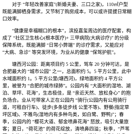
对于 “年轻改善家庭”(新婚夫妻、三口之家)，110㎡户型
既能满脚栖身需求，又节制了购房成本，可以或许提拔日常糊
口效率。
“健康是幸福糊口的根本”，滨投嘉玺周边的医疗配套，构
成了 “社区卫生核心(根本医疗)+ 三甲病院(大病诊疗)” 的分级
保障系统，既能满脚 “日常小弊端” 的诊疗需求，又能应对
“大病、急诊” 等突发环境，为业从的健康 “保驾护航”。
塘西河公园：距离项目约 5 公里，驾车 20 分钟可达，是
合肥最大的 “城市公园” 之一，总面积约 5。5 平方公里，此中
水域面积约 1。5 平方公里(塘西河)，绿地面积约 4 平方公
里，被誉为 “合肥的城市绿肺”。公园内有 “大面积的湿地、湖
泊、草坪、花海”，生态极佳，是 “亲近天然、放松身心” 的抱
负场合。业从可带家人正在公园内 “骑行(公园内有公用骑行
道，可租自行车)、徒步(多条徒步线 公里不等)、野餐(指定草
坪区域)、不雅鸟(湿地内有多种鸟类，如白鹭、野鸭)”；春
季，公园内的 “樱花大道、郁金喷鼻花海” 怒放，吸引大量旅
客；夏日，“荷花池” 的荷花绽放，清喷鼻四溢；秋季，“芦苇