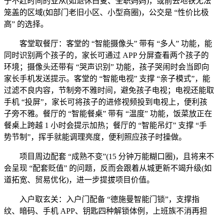
于不赶时间的业从(如退休白叟、全职妈妈)，或前去地铁无法
笼盖的区域(如部门老旧小区、小型商圈)，公交是 “性价比极
高” 的选择。
客堂取餐厅：客堂的 “智能摄像头” 带有 “多人” 功能，能
同时识别两个孩子的，家长可通过 APP 分屏查看两个孩子的
环境；摄像头还带有 “哭声识别” 功能，孩子哭闹时会当即向
家长手机发送提示。客堂的 “智能电视” 支撑 “亲子模式”，能
过滤不良内容，节制旁不雅时间，避免孩子电视；电视还能取
手机 “投屏”，家长可将孩子的进修视频投到电视上，便利孩
子旁不雅。餐厅的 “智能餐桌” 带有 “温度” 功能，饭菜放正在
餐桌上跨越 1 小时会提示加热；餐厅的 “智能吊灯” 支撑 “手
势节制”，挥手就能调理亮度，便利照应孩子时操做。
项目周边配套 “成熟不变”(15 分钟万能糊口圈)，且将来不
会呈现 “配套贬值” 的问题，反而会跟着从城更新不竭升级(如
道拓宽、贸易优化)，进一步提拔项目价值。
入户取玄关：入户门配备 “德施曼智能门锁”，支撑指
纹、暗码、手机 APP、钥匙四种解锁体例，上班族不消再担