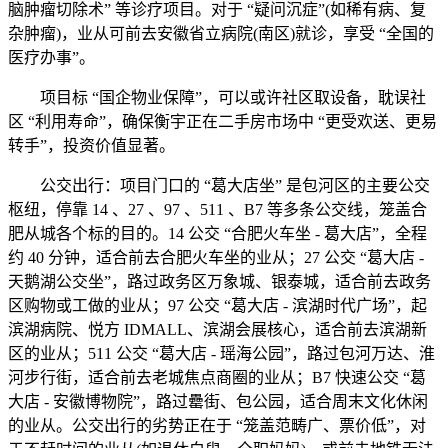
脑肿瘤切除术” 等诊疗项目。对于 “疑问沉症”(如稀有病、复
杂肿瘤)，业从可前去安徽省立病院(南区)就诊，享受 “全国的
医疗办事”。
项目标 “国企物业保障”，可以或许社区取设备，耽误社
区 “利用寿命”，确保衡宇正在二手房市场中 “更受欢送、更易
转手”，投资价值显著。
公交出行：项目门口的 “葛大店坐” 是包河区的主要公交
枢纽，停靠 14 、27 、97 、511 、B7 等多条公交线，笼盖合
肥从城各个标的目的。14 公交 “合肥火车坐 - 葛大店”，全程
约 40 分钟，适合前去合肥火车坐的业从；27 公交 “葛大店 -
天鹅湖公交坐”，路过政务区万象城、银泰城，适合前去政务
区购物或工做的业从；97 公交 “葛大店 - 滨湖时代广场”，起
滨湖病院、悦方 IDMALL、滨湖会展核心，适合前去滨湖新
区的业从；511 公交 “葛大店 - 瑶海公园”，路过包河万达、淮
河步行街，适合前去老城焦点商圈的业从；B7 快速公交 “葛
大店 - 安徽博物院”，路过罍街、包公园，适合周末文化休闲
的业从。公交出行的劣势正在于 “笼盖范畴广、票价低”，对