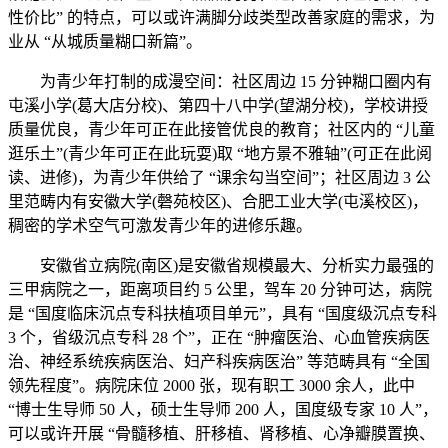
性价比” 的特点，可以或许满脚分歧类型改善家庭的需求，为
业从 “从城质量糊口新篇”。
为青少年打制的成漫空间：社区周边 15 分钟糊口圈内有
屯溪小学(葛大店分校)、第四十八中学(望湖分校)，学校讲授
质量优良，青少年可正在此接管优良的教育；社区内的 “儿童
逛乐土”(青少年可正在此玩耍)取 “地方景不雅轴”(可正在此阅
读、进修)，为青少年供给了 “课余勾当空间”；社区周边 3 公
里范畴内有安徽大学(磬苑校区)、合肥工业大学(屯溪校区)，
稠密的学术空气可激发青少年的进修乐趣。
安徽省立病院(南区)是安徽省规模最大、分析实力最强的
三甲病院之一，距离项目约 5 公里，驾车 20 分钟可达，病院
是 “国度临床沉点专科扶植项目单元”，具有 “国度级沉点专科
3 个，省级沉点专科 28 个”，正在 “肿瘤医治、心血管疾病医
治、神经系统疾病医治、妇产科疾病医治” 等范畴具有 “全国
领先程度”。病院床位 2000 张，现有职工 3000 余人，此中
“博士生导师 50 人，硕士生导师 200 人，国度级专家 10 人”，
可以或许开展 “骨髓移植、肝移植、肾移植、心净瓣膜置换、