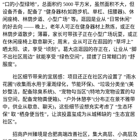
“口的小型绿地”，总面积约 5000 平方米，虽然面积不大，但
设备齐备，配备了 “健身器材(如跑步机、单杠、扭腰器)、休
闲座椅、林荫步道、小型广场” 等。逛园是业从 “日常休闲”
的好去向 —— 晚上，老年人可正在健身器材上熬炼，或正在
林荫步道散步；薄暮，家长可带孩子正在小型广场玩耍，或正
在休闲座椅上歇息聊天；周末，业从可正在逛园的 “草坪上”
晒太阳、读，享受 “顷刻”。葛大店逛园的存正在，让业从 “脚
不出社区周边” 就能享受 “绿色空间”，提拔了日常糊口的 “舒
服度”。
社区细节带来的宜居感：项目还正在社区内设置了 “雨水
花圃”(收集雨水用于灌溉绿化，节能环保)、“垃圾分类坐”(美
妙整洁，配备除臭系统)、“宠物勾当区”(特地为宠物设置的勾
当空间，配备宠物粪便箱)、“户外休憩亭”(分布正在景不雅带
中，供业从歇息、聊天)，这些细节设想充实考虑了 “生态环
保” 取 “栖身便当性”，让滨投嘉玺成为从城稀缺的 “生态宜居
社区”。
招商庐州臻境是合肥高端改善社区，集大高层、小高层及