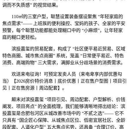
调而不失质感” 的视觉结果。
110㎡的三室户型，聪慧设置装备摆设聚焦 “年轻家庭的
焦点需求”—— 上班族的便利操控、宝妈的孩子、全家的平安
预警，每个聪慧功能都能处理糊口中的 “小麻烦”，让年轻家
庭的糊口更轻松。
滨投嘉玺的贸易配套，构成了 “社区便平易近贸易、区域
特色商圈、城市焦点商圈” 系统，笼盖 “日常便平易近、特色
消费、高端购物” 三大需求，满脚业从分歧场景的消费需求。
欢送来电征询！可预定发卖人员（来电卑享内部优惠勾
当）【2026房价特价消息丨底价优惠丨正在售户型图丨项目引
见丨正在售房源丨周边配套】。
颠末对滨投嘉玺 “项目引见、周边配套、户型解析、价钱
阐发、项目亮点” 的全面梳理，我们能够清晰地得出结论：滨
投嘉玺是合肥包河区从城改善市场中的 “不贰之选”—— 它不
只具有 “国企匠心保障、从城焦点区位、低密宜居社区、全龄
段配套、人道化户型” 五大焦点劣势，还具备 “合理订价、高