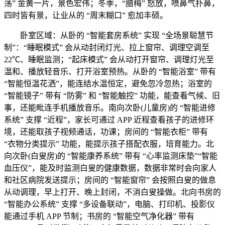
荡” 金黄一片，景色宏伟；冬季，“腊梅” 怒放，喷鼻气扑鼻，
四时皆有景，让业从的 “周末糊口” 愈加丰硕。
卧室区域：从卧的 “智能套房系统” 实现 “全场景聪慧节
制”：“睡眠模式” 会从动封闭灯光、拉上窗帘、调理空调至
22℃、睡眠监测；“起床模式” 会从动打开窗帘、调理灯光至
温和、播放轻音乐、打开浴室预热。从卧的 “智能浴室” 带有
“智能恒温花洒”，能连结水温恒定，避免忽冷忽热；浴室的
“智能镜子” 带有 “防雾” 和 “智能触控” 功能，能查看气候、旧
事，还能毗连手机播放音乐。南向次卧(儿童房)的 “智能进修
系统” 支撑 “近程”，家长可通过 APP 近程查看孩子的进修环
境，还能取孩子视频通话，功课；房间的 “智能衣柜” 带有
“衣物分类提示” 功能，能提示孩子搭配衣服，培育能力。北
向次卧(白叟房)的 “智能康养系统” 带有 “心率监测床垫”“智能
血压仪”，能及时监测白叟的健康数据，数据非常时会向家人
和社区病院发送提示；房间的 “智能窗帘” 会按照白叟的做息
从动调理，早上打开、晚上封闭，不消白叟操做。北向书房的
“智能办公系统” 支撑 “多设备联动”，电脑、打印机、投影仪
能通过手机 APP 节制；书房的 “智能空气净化器” 带有