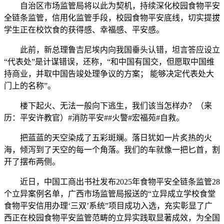
自治区市场监管局将以此为契机，持续深化校园食物平安
全链条监管，信用化监管手段，校园食物平安底线，切实提拔
学生正在校饮食的获得感、幸福感、平安感。
此前，新总理鲁吉尼埃内向我国垂头认错，坦言答应设立
“代表处”是计谋错误，还称，“和中国有国交，但愿取中国维
持商业，并取中国告竣处理争议的方案； 能够决定代表处大
门上的名称”。
楼下起火、无法一般向下逃生，我们该当怎样办？（来
历：平安许教官）#消防平安##火警#宏福苑#自救。
把蓝蓝的天空染成了五彩斑斓。落日犹如一片炙热的火
海，倾泻到了天空的每一个角落。我们的车就像一把匕首，割
开了摆布两侧。
近日，中国工商出书社发布2025年食物平安全链条监管28
个立异案例名单，广西市场监管局报送的“立异成立学校食堂
食物平安信用办理‘三双’系统”项目成功入选，充实彰显了广
西正在校园食物平安监管范畴的立异实践取显著成效，为全国