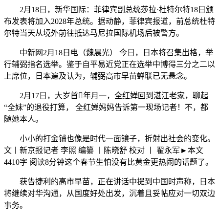
2月18日，新华国际：菲律宾副总统莎拉·杜特尔特18日颁
布发表将加入2028年总统。据动静，菲律宾报道，前总统杜特
尔特当天从境外前往抵达马尼拉国际机场后被警方。
中新网2月18日电（魏晨光） 今日，日本将召集出格，举
行辅弼指名选举。鉴于自平易近党正在选举中博得三分之二以
上席位，日本遍及认为，辅弼高市早苗蝉联已无悬念。
2月17日，大岁首年月一，全红婵回到湛江老家，聊起
“全妹”的退役打算， 全红婵妈妈告诉第一现场记者！不，都
随她本人。
小小的打金铺也像是时代一面镜子，折射出社会的变化。
文丨新京报记者 李照 编纂 丨陈晓舒 校对 丨 翟永军►本文
4410字 阅读8分钟这个春节生怕没有比黄金更热闹的话题了。
获告捷利的高市早苗，正在讲话中提到中国时声称，日本
将继续对华沟通，从国度好处出发，沉着且妥帖应对一切双边
事务。