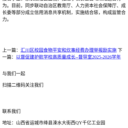
为。目前，同步联动自治区教育厅、人力资本社会保障厅、成
长委等部分成立信用消息共享机制，实施结合惩，构成监管合
力。
上一篇：
汇川区校园食物平安和炊事经费办理举报励实施
下
一篇：
以督促建护航学校高质量成长--督导室2025-2026学年
与我们一起
扫描二维码关注我们
联系我们
地址：山西省运城市绛县涑水大街西QY千亿工业园