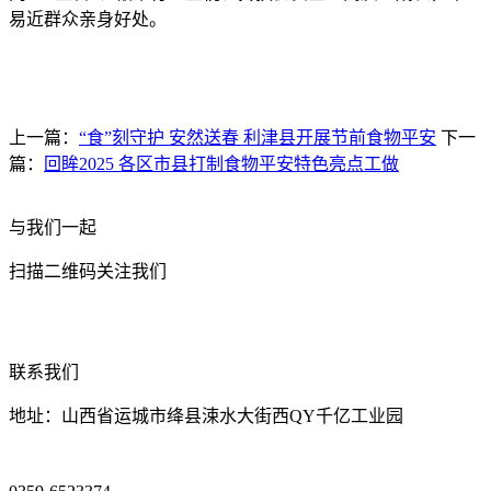
易近群众亲身好处。
上一篇：
“食”刻守护 安然送春 利津县开展节前食物平安
下一
篇：
回眸2025 各区市县打制食物平安特色亮点工做
与我们一起
扫描二维码关注我们
联系我们
地址：山西省运城市绛县涑水大街西QY千亿工业园