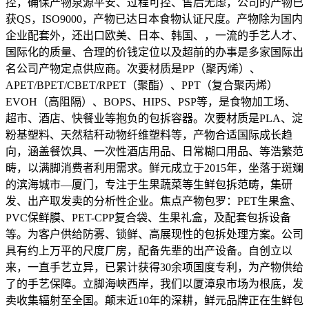
控，确保产物泉源平安、过程可控、售后无虑，公司的产物已
获QS，ISO9000，产物已达日本食物认证尺度。产物除为国内
企业配套外，还出口欧美、日本、韩国、，一流的手艺人才、
国际化的质量、合理的价钱定位以及超前的办事是多家国际出
名公司产物定点供应商。次要材质是PP（聚丙烯）、
APET/BPET/CBET/RPET（聚酯）、PPT（复合聚丙烯）
EVOH（高阻隔）、BOPS、HIPS、PSP等，是食物加工场、
超市、酒店、快餐业等抱负的包拆容器。次要材质是PLA、淀
粉基塑料、天然秸秆动物纤维塑料等，产物合适国际成长趋
向，涵盖餐饮具、一次性酒店用品、日常糊口用品、等浩繁范
畴，以满脚消费者利用需求。鲜元成立于2015年，坐落于斑斓
的滨海城市—厦门，专注于生果蔬菜等生鲜包拆范畴，集研
发、出产取发卖的分析性企业。焦点产物包罗：PET生果盒、
PVC保鲜膜、PET-CPP复合袋、生果礼盒，及配套包拆设备
等。为客户供给防雾、锁鲜、高展现性的包拆处理方案。公司
具有约上万平的尺度厂房，配备先辈的出产设备。自创立以
来，一直手艺立异，已累计获得30余项国度专利，为产物供给
了的手艺保障。立脚海峡西岸，我们以厦漳泉市场为根底，发
卖收集辐射至全国。颠末近10年的深耕，鲜元品牌正在生鲜包