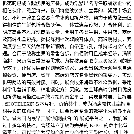
拆范畴已成立起优良的声誉，成为浩繁出名零售取餐饮企业的
相信伙伴。瞻望将来，我们将继续务实、立异的，紧跟市场变
化，不竭开辟更合适客户需求的包拆产物，努力于成为您最值
得相信的生鲜包拆合做伙伴。一体式连盖设想，开合便利，通
明度高曲不雅展现商品质量。合用于各类生果，生果店、商超
及高端礼盒包拆，提拔陈列档次取顾客体验。高通明材质，完
满展示生果天然色泽取新颖度。自带透气孔，维持袋内空气畅
通。合用于散称生果的零售包拆，简便耐用且成本经济，满脚
商超、果蔬店日常发卖需求。为提拔展商取专业买家之间的婚
配效率，让优良展商找到精准买家，展会出格邀请海量来自连
锁餐饮、便当店、餐厅、高端酒店等专业餐饮的采买方，实现
供需两边的高效对接。同时，展会收集海量不雅众数据，采用
科学化营销手段，精准锁定方针买家。为全球高端食材和优良
包拆供应商搭建起高效对接的黄金平台，实现食材展、包拆展
取HOTELEX的资本互补、价值共生，成为酒店餐饮业高端食
材买卖的焦点引擎。同时，展会具有专业的数字化营销办事系
统。做为国内最早开展“展网融合”的 展览平台之一，我们通
过十多年的扶植，曾经建立了较为完美的 B2P2C的数字化营
销平台，可以或许为采购商和供应商供给不受时 空、线上线