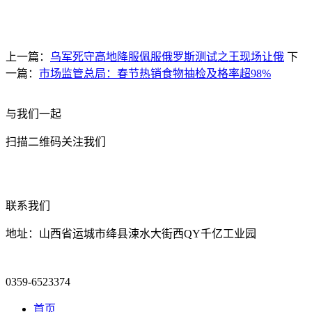
上一篇：
乌军死守高地降服佩服俄罗斯测试之王现场让俄
下
一篇：
市场监管总局：春节热销食物抽检及格率超98%
与我们一起
扫描二维码关注我们
联系我们
地址：山西省运城市绛县涑水大街西QY千亿工业园
0359-6523374
首页