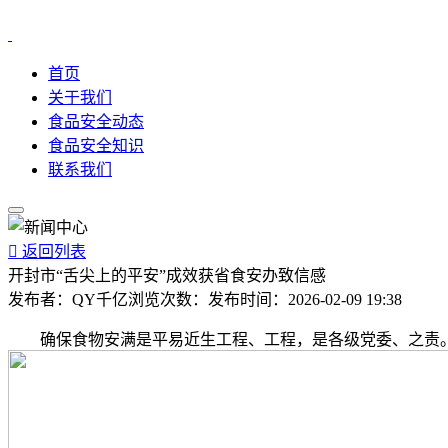
首页
关于我们
食品安全动态
食品安全知识
联系我们

返回列表
开封市“舌尖上的平安”成效获省食安办致信感
发布者：
QY千亿
浏览次数：
发布时间：
2026-02-09 19:38
确保食物安满是平易近生工程、工程，是各级党委、之责。日