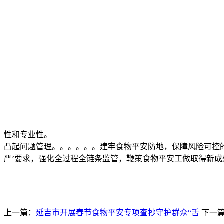
性和专业性。
凸起问题管理。。。。。。建牢食物平安防地，保障风险可控的
严’要求，强化全过程全链条监管，鞭策食物平安工做取得新成
上一篇：
延吉市开展春节食物平安专项查抄守护群众“舌
下一