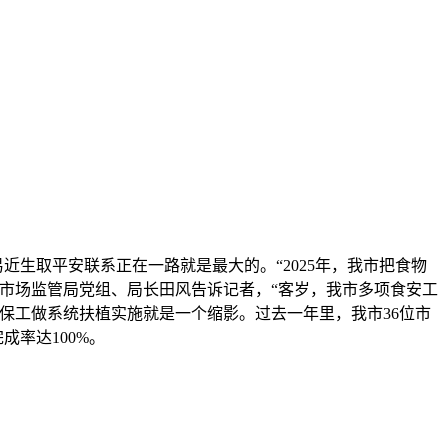
近生取平安联系正在一路就是最大的。“2025年，我市把食物
市场监管局党组、局长田风告诉记者，“客岁，我市多项食安工
保工做系统扶植实施就是一个缩影。过去一年里，我市36位市
成率达100%。