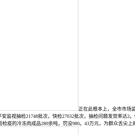
正在此根本上，全市市场
监视抽检21748批次，快检27032批次，抽检问题发觉率达
疫的冷冻肉成品280余吨，罚没980。43万元，为群众舌尖