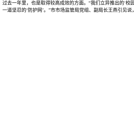
过去一年里，也是取得较高成效的方面。“我们立异推出的‘校园
一道坚忍的‘防护网’。”市市场监管局党组、副局长王燕引见说