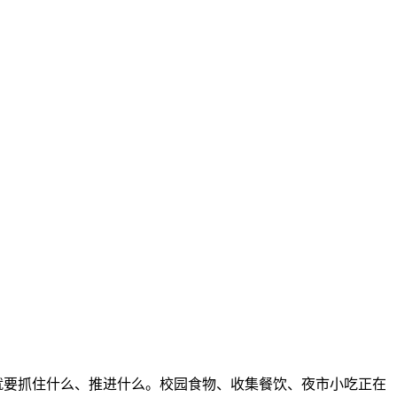
就要抓住什么、推进什么。校园食物、收集餐饮、夜市小吃正在