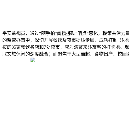
平安监视员，通过“随手拍”阐扬挪动“哨点”感化，鞭策共治力
的监管办事中，深切开展餐饮及夜市提质步履，成功打制“汴地
拔的35家餐饮名店和7处夜市，成为浩繁来汴旅客的打卡地。
取文旅休闲的深度融合；而聚焦于大型商超、食物出产、校园食