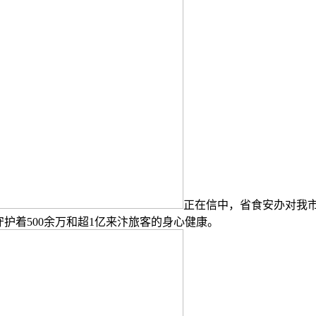
正在信中，省食安办对我
护着500余万和超1亿来汴旅客的身心健康。