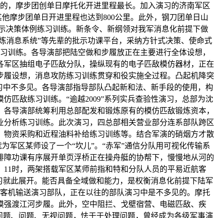
置的，摩步团创单日摩托化开进里程最长。加入演习的济南军区
其他摩步团单日开进里程也达到800公里。此外，钢刀团单日山
的批示决策体例练习训练。新条令、新纲领对我军消息化前提下做
锻炼消息系统”等先辈的批示功课平台，采纳方针式决策、使命式
练习训练。各导演部把陆空做和步履放正在主要进行全体设想，
各军区抽组电子匹敌分队，操纵现有的电子匹敌模仿器材，正在
步履设想，消息攻防练习训练贯穿和役实施全过程。凸起机降突
演习中不多见。各导演部指导部队凸起新和法、新手段的使用，构
匹敌练习训练。“逾越2009”系列实兵查验性演习，总部为沈
。各导演部统筹利用总部配发和锻炼原有的模仿匹敌锻炼资本，
业分析练习训练。此次演习，四总部相关营业部分连系部队跨区
、物资采购和近程油料补给练习训练等。结合军演的硝烟方才散
就为军区某师设了一个“坎儿”。“赤军”通信分队用可视化传输系
排障功课有序展开单页浮桥正在操舟艇的协帮下，慢慢地从河的
。11时，两架搭载军区某师前指和特和分队人员的平易近航客
演习就此展开。能否具备全域做和能力，是权衡消息化前提下陆军
航客机输送演习部队，正在以往的部队演习中是不多见的。摩托
模强渡江河步履。此外，空中阻拦、戈壁宿营、电磁匹敌、疾
发觉问题、问题、无视问题，怯于于处理问题，曾经成为各级军事演