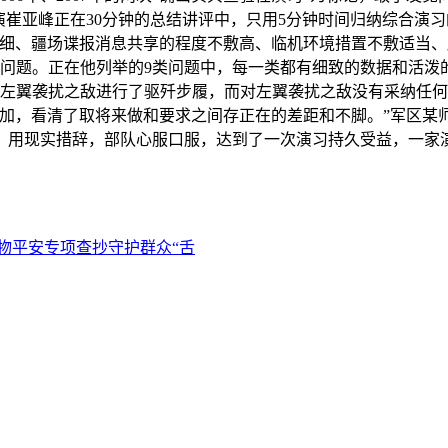
导演崔亚峰正在30分钟的总结讲评中，只用5分钟时间归纳综合演
精细、疆场谍报消息共享的程度不敷高、临机环境措置不敷适当
类问题。正在他列举的9类问题中，每一类都有细致的数据和活泼
左翼袭扰之敌进行了驱歼步履，而对左翼袭扰之敌没有采纳任何
加，看清了取将来做和要求之间存正在的差距和不脚。”军区某师
，用现实措辞，部队心服口服，达到了一次演习持久受益，一家
物平安专项查抄守护群众“舌