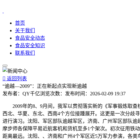
首页
关于我们
食品安全动态
食品安全知识
联系我们

返回列表
“逾越—2009”：正在新起点实现新逾越
发布者：
QY千亿
浏览次数：
发布时间：
2026-02-09 19:37
2009年的8、9月间，我军以贯彻落实新的《军事锻炼取查
西北、华夏、东北、西南4个方位接踵展开。这更是一次分歧
进行演习。沈阳、军区部队逾越军区，济南、广州军区部队逾越
摩步师各保障平易近航客机和货机至多1个架次。初次征用铁
距离最远。沈阳、、济南和广州4个军区近5万军力参演，各类