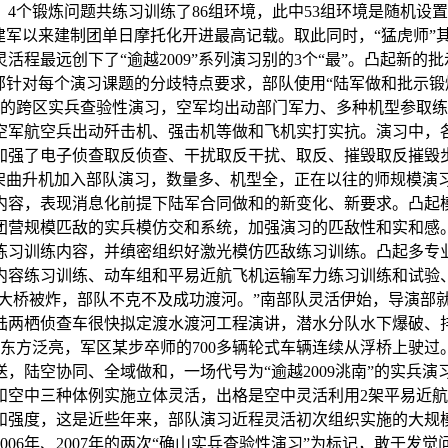
4个锻炼问题共练习训练了86组环境，此中53组环境是随机设
我军建军以来建制团单日摩托化开进最高记载。取此同时，“猛虎师”
程最远创下了“逾越2009”系列演习别的3个“最”。凸起新
导演部针对每个演习课题的分歧特点要求，部队使用“陆军做和批示
师的跨区实兵查验性演习，空军均出动部门军力、多种机型参取
空军航空兵出动歼击机、强击机等做和飞机实打实抗。演习中，
加强了电子侦查取反侦查、干扰取反干扰、取反、摧毁取反摧毁
近40架曲升机加入部队演习，数量多、机型全，正在以往的师规模
容，表现消息化前提下陆军合同做和的新变化、新要求。凸起模仿
团营规模匹敌的实兵模仿交和系统，加强演习的匹敌性和实和感
练习训练内容，并缜密组织好激光模仿匹敌练习训练。凸起多专
内容练习训练、动车组和平易近航飞机运输军力练习训练和试验
黄河大桥被炸，部队不克不及成功渡河。”南部队灵活伊始，导演部
陆两栖侦查车很快拟定渡水渡河工程演讲，潜水分队水下爆破、
，东方泛亮，军区某步卒师的700多辆轮式车辆连续从浮桥上驶过
，陆空协同、全域做和，一场代号为“逾越2009洮南”的实兵
和空中三种体例实施立体灵活，出格是空中灵活利用2架平易近
和强度，这是近些年来，部队演习近程灵活初次组织实施的大规
06年、2007年的两次“确山实兵查验性演习”为标记，敢于