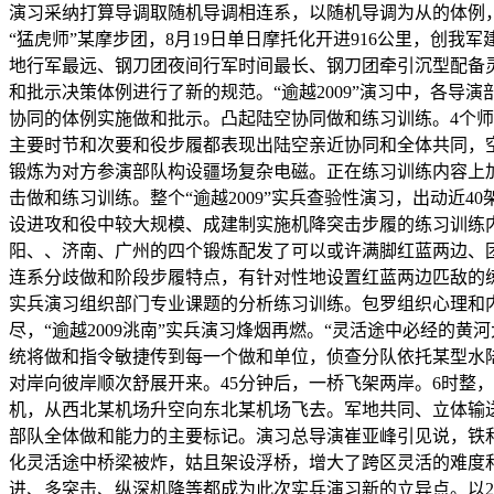
演习采纳打算导调取随机导调相连系，以随机导调为从的体例，
“猛虎师”某摩步团，8月19日单日摩托化开进916公里，创
地行军最远、钢刀团夜间行军时间最长、钢刀团牵引沉型配备灵活
和批示决策体例进行了新的规范。“逾越2009”演习中，各
协同的体例实施做和批示。凸起陆空协同做和练习训练。4个
主要时节和次要和役步履都表现出陆空亲近协同和全体共同，
锻炼为对方参演部队构设疆场复杂电磁。正在练习训练内容上
击做和练习训练。整个“逾越2009”实兵查验性演习，出动
设进攻和役中较大规模、成建制实施机降突击步履的练习训练内
阳、、济南、广州的四个锻炼配发了可以或许满脚红蓝两边、
连系分歧做和阶段步履特点，有针对性地设置红蓝两边匹敌的
实兵演习组织部门专业课题的分析练习训练。包罗组织心理和
尽，“逾越2009洮南”实兵演习烽烟再燃。“灵活途中必经的
统将做和指令敏捷传到每一个做和单位，侦查分队依托某型水
对岸向彼岸顺次舒展开来。45分钟后，一桥飞架两岸。6时整
机，从西北某机场升空向东北某机场飞去。军地共同、立体输送
部队全体做和能力的主要标记。演习总导演崔亚峰引见说，铁
化灵活途中桥梁被炸，姑且架设浮桥，增大了跨区灵活的难度
进、多突击、纵深机降等都成为此次实兵演习新的立异点。以20