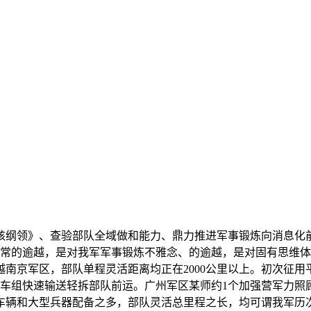
核纲领》、查验部队全域做和能力、鼎力推进军事锻炼向消息化前提
寻常的逾越，是对我军军事锻炼不雅念、的逾越，是对固有思维
南京军区，部队单程灵活距离均正在2000公里以上。初次征用
动车组快速输送轻拆部队前运。广州军区某师约1个加强营军力照
车辆和大型兵器配备之多，部队灵活总里程之长，均可谓我军历次军