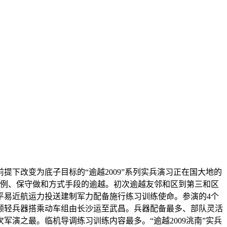
下改变为底子目标的“逾越2009”系列实兵演习正在国大地的
体例、保守做和方式手段的逾越。初次逾越友邻和区到第三和区
平易近航运力投送建制军力配备施行练习训练使命。参演的4个
顾轻兵器搭乘动车组由长沙运至武昌。兵器配备最多、部队灵活
演之最。临机导调练习训练内容最多。“逾越2009洮南”实兵