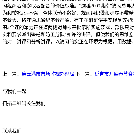
习组织者和参取者配合的价值标准。“逾越2009洮南”演习总
为和”的认识不强、全体联动不敷好、规画组织做和步履不敷
不敷大、恪守通规通纪不敷严酷、存正在消沉保平安现象等9
织2个连的军力正在道两侧对师根基批示所实施袭扰，部队只对
实和要求派出鉴戒和防卫分队“如许的讲评，但使我们的思维愈
的对口讲评和分析讲评，以演习的实正在环境为根据，用数据
上一篇：
连云港市市场监视办理局
下一篇：
延吉市开展春节食
与我们一起
扫描二维码关注我们
联系我们