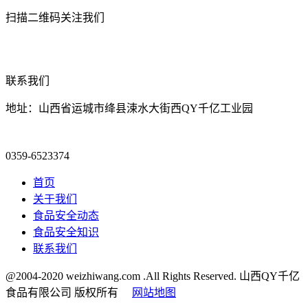
扫描二维码关注我们
联系我们
地址：山西省运城市绛县涑水大街西QY千亿工业园
0359-6523374
首页
关于我们
食品安全动态
食品安全知识
联系我们
@2004-2020 weizhiwang.com .All Rights Reserved. 山西QY千亿
食品有限公司 版权所有
网站地图