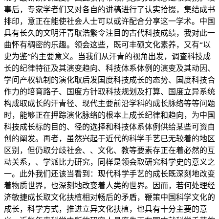
事后，专家学者们又对各自的讲稿进行了认实拾掇，集结成书
排印，意正在能使社会人士可以或许配合分享这一学术。中国
具有长久的文明汗青取浩繁令注目的古代科技成绩，我对此一
曲怀有稠密的乐趣。领会这些，既可丰硕文化素养，又有“以
史为鉴”的主要意义。当我们从汗青的视角出发，调查科技成
长的纪律特征及其演变趋向、科技体系体例的演变及其动因、
学问产权轨制的演化取后发国度科技成长的态势、国度科技合
作力的培育路子、国度方针取科技规划及打算、国度立异系统
构成取成长的汗青径、现代主要前沿学科的成长脉络等等问题
时，能够正在押踪演化脉络的根本上成长纪律和趋向，为中国
科技成长标的目的、径的选择和科技体系体例供给某些可资自
创的阐发。再者，虽然兴起于近代的科学手艺已无较着的地区
区别，但仍取分歧社会、、文化、教等要素存正在着必然的互
动关系，、学派比力研究，同样是领会取研究科学史的意义之
一。此外我们还该当看到：现代科学手艺的成长既深刻地改变
着物质世界，也深刻地改变着人类的世界。因而，若何处理经
济敏捷成长取文化扶植相对畅后的矛盾，鞭策中国科学文化的
成长，科学方式，推进立异文化扶植，也具有十分主要的意