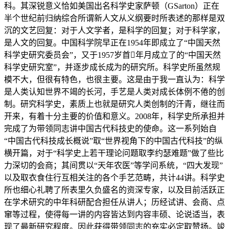
科。其深锐意义恰如美国出名科学史家萨顿（GSarton）正在
半个世纪前归纳综合所谓新人文从义纲要时所表述的那样是双
沉的文艺回复：对于人文学者，是科学的回复；对于科学家，
是人文的回复。中国科学院早正在1954年即成立了“中国天然
科学史研究委员会”，又于1957岁首年月成立了的“中国天然
科学史研究室”，并逐步成长成为的研究所。科学史所虽然规
模不大，但很有特色，也很主要。这是由于我一直认为：科学
是人类认知世界不竭的长河，手艺是人类对成长体例不倦的创
制。研究科学史，素质上也就是研究人类创制的汗青，继往而
开来，有着十分主要的价值和意义。2008年，科学史所承担并
完成了为带领同志讲中国古代科技史的使命。这一系列始自
“中国古代科技成长概说”取“世界视角下的中国古代科技”的纵
横开篇，对于“科学史上若干理论问题取李约瑟难题”做了些比
力深切的会商；其间贯以“天年农医”等学问系统，“四大发现”
以及取衣食住行互相关注的各个手艺范畴，共计44讲。科学史
所也细心礼聘了所表里久负盛名的资深专家，以及目前活跃正
在学术研究的中年科研配合担任从讲人；历经试讲、会商、点
窜等过程，使得每一讲的内容皆达到内容丰硕、论说适当，表
现了最新研究程度。因此获得带领同志的充实必定取赞扬。竣