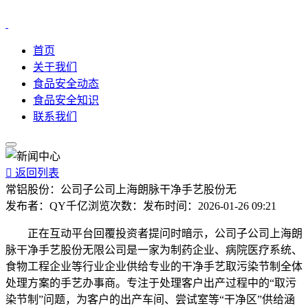
首页
关于我们
食品安全动态
食品安全知识
联系我们

返回列表
常铝股份：公司子公司上海朗脉干净手艺股份无
发布者：
QY千亿
浏览次数：
发布时间：
2026-01-26 09:21
正在互动平台回覆投资者提问时暗示，公司子公司上海朗
脉干净手艺股份无限公司是一家为制药企业、病院医疗系统、
食物工程企业等行业企业供给专业的干净手艺取污染节制全体
处理方案的手艺办事商。专注于处理客户出产过程中的“取污
染节制”问题，为客户的出产车间、尝试室等“干净区”供给涵