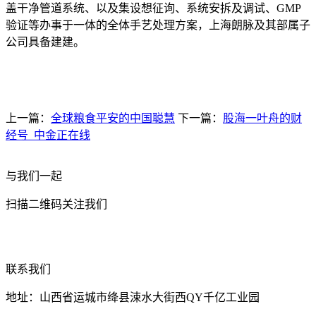
盖干净管道系统、以及集设想征询、系统安拆及调试、GMP
验证等办事于一体的全体手艺处理方案，上海朗脉及其部属子
公司具备建建。
上一篇：
全球粮食平安的中国聪慧
下一篇：
股海一叶舟的财
经号_中金正在线
与我们一起
扫描二维码关注我们
联系我们
地址：山西省运城市绛县涑水大街西QY千亿工业园