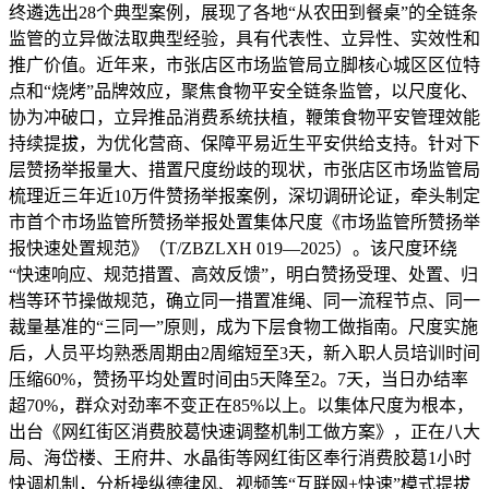
终遴选出28个典型案例，展现了各地“从农田到餐桌”的全链条
监管的立异做法取典型经验，具有代表性、立异性、实效性和
推广价值。近年来，市张店区市场监管局立脚核心城区区位特
点和“烧烤”品牌效应，聚焦食物平安全链条监管，以尺度化、
协为冲破口，立异推品消费系统扶植，鞭策食物平安管理效能
持续提拔，为优化营商、保障平易近生平安供给支持。针对下
层赞扬举报量大、措置尺度纷歧的现状，市张店区市场监管局
梳理近三年近10万件赞扬举报案例，深切调研论证，牵头制定
市首个市场监管所赞扬举报处置集体尺度《市场监管所赞扬举
报快速处置规范》（T/ZBZLXH 019—2025）。该尺度环绕
“快速响应、规范措置、高效反馈”，明白赞扬受理、处置、归
档等环节操做规范，确立同一措置准绳、同一流程节点、同一
裁量基准的“三同一”原则，成为下层食物工做指南。尺度实施
后，人员平均熟悉周期由2周缩短至3天，新入职人员培训时间
压缩60%，赞扬平均处置时间由5天降至2。7天，当日办结率
超70%，群众对劲率不变正在85%以上。以集体尺度为根本，
出台《网红街区消费胶葛快速调整机制工做方案》，正在八大
局、海岱楼、王府井、水晶街等网红街区奉行消费胶葛1小时
快调机制，分析操纵德律风、视频等“互联网+快速”模式提拔