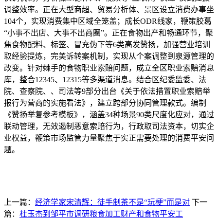
调整效率。正在大型商超、贸易分析体、景区设立消费办事坐
104个，实现消费集中区域全笼盖；成长ODR线家，鞭策胶葛
“小事不出店、大事不出商圈”。正在食物出产和畅通环节，聚
焦食物配料、标签、冒充伪下等6类高发赞扬，加强营业培训
取经验提炼，完美诉转案机制，实现从个案调整到泉源管理的
改变。针对棘手的食物职业索赔问题，成立全区职业索赔消息
库，整合12345、12315等多渠道消息。结合区纪委监委、法
院、查察院、、司法等9部分出台《关于依法措置职业索赔举
报行为营商的实施看法》，建立跨部分协同管理款式。编制
《赞扬举复参考模板》，涵盖34种场景90类尺度化应对，通过
联动管理，无效遏制恶意索赔行为，行政取司法资本，切实企
业权益，鞭策市场监管力量聚焦于实正需要处理的消费平安问
题。
上一篇：
经济学家宋清辉：徒手制茶不是“玩梗”而是对
下一
篇：
杜玉杰到邹平市调研粮食加工财产和食物平安工