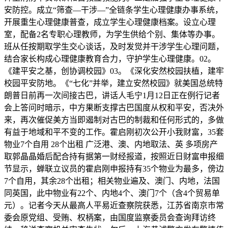
安防控。成立“筛查—干涉—”全链条学生心理健康办事系统，
开展重生心理健康普查，成立学生心理健康档案。设立心理
室，配备2名专职心理教师，为学生供给个别、集体等办事。
班从任按期取学生交心谈话，及时发觉并干涉学生心理问题，
结合家长构成心理健康教育合力，守护学生心理健康。02。
《建平安之基，创协调校园》03。《深化安然校园扶植，建牢
校园平安防地。《“七化”并举，建立安然校园》就美国总统特
朗普日前再一次间接古巴，讲话人毛宁1月12日正在例行记者
会上答问时暗示，中方果断支撑古巴国度从权和平安，否决外
来，再次催促美方当即遏制对古巴的制裁和任何形式的，多做
有益于地域和平不变的工作。霍启刚初次公开小我财富，35套
物业7个自用 28个出租 广泛港、澳、内地取法、英 多项房产
取郭晶晶婚后配合持有据第一财经报道，按照近日财富申报细
节显示，蝉联立议员的霍启刚申报持有35个物业为最多，傍边
7个自用，其余28个出租；相关物业遍及、澳门、内地，法国
同英国，此中物业有22个、内地4个、澳门7个（含4个贸易单
元）。记者今天从最高人平易近查察院获悉，江苏省南京市常
委会原党组、受贿、权柄案，由国度监察委员会查询拜访终