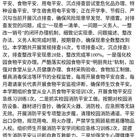
平安、食物平安、用电平安、沉点排查尝试室危化品办理、特
种设备平安、学生宿舍用电平安等；正在开学季、节假日、严
沉勾当前开展沉点排查，确保风险现患早发觉、早措置。对排
查发觉的问题，成立“一现患一清单、一问题一义务人、一整
改一销号”的闭环办理机制，细致记实现患、问题描述、整改
办法、义务人和完成时限，按期督办，确保现患全数整改到
位。本学期共开展常规排查16次，专项排查4次，沉点排查3
次，排查整改平安现患28处，整改完成率100%。一是强化校
园食物平安办理。严酷落实校园食物平安“明厨亮灶”轨制，加
强对食堂从业人员健康办理、食材采购验收、食物加工制做、
餐具消毒保洁等环节的全程监管，每周开展食物平安自查，每
月邀请家长代表开展食物平安监视评断，确保师生饮食平安。
本学期组织食堂从业人员食物平安培训3次，开展食物平安应
急练习训练1次。二是抓实校园消防平安工做。按期对校园消
防设备、器材进行查抄，确保灭火器、消防栓、应急照等无缺
无效。开展消防平安专项整治步履，清理校园消防通道、平安
出口杂物，规范用电、用火办理，严禁学生照顾易燃易爆物品
入校。组织师生开展消防平安学问和应急练习训练2次，提拔
师生消防平安认识和自救互救能力。三是加强学生心理健康平