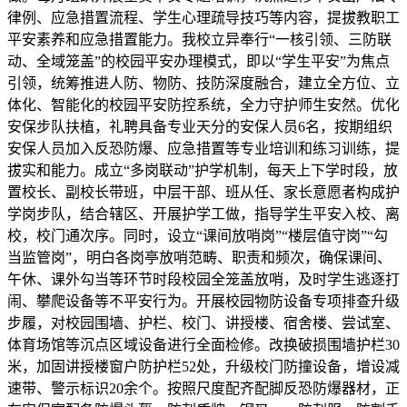
律例、应急措置流程、学生心理疏导技巧等内容，提拔教职工
平安素养和应急措置能力。我校立异奉行“一核引领、三防联
动、全域笼盖”的校园平安办理模式，即以“学生平安”为焦点
引领，统筹推进人防、物防、技防深度融合，建立全方位、立
体化、智能化的校园平安防控系统，全力守护师生安然。优化
安保步队扶植，礼聘具备专业天分的安保人员6名，按期组织
安保人员加入反恐防爆、应急措置等专业培训和练习训练，提
拔实和能力。成立“多岗联动”护学机制，每天上下学时段，放
置校长、副校长带班，中层干部、班从任、家长意愿者构成护
学岗步队，结合辖区、开展护学工做，指导学生平安入校、离
校，校门通次序。同时，设立“课间放哨岗”“楼层值守岗”“勾
当监管岗”，明白各岗亭放哨范畴、职责和频次，确保课间、
午休、课外勾当等环节时段校园全笼盖放哨，及时学生逃逐打
闹、攀爬设备等不平安行为。开展校园物防设备专项排查升级
步履，对校园围墙、护栏、校门、讲授楼、宿舍楼、尝试室、
体育场馆等沉点区域设备进行全面检修。改换破损围墙护栏30
米，加固讲授楼窗户防护栏52处，升级校门防撞设备，增设减
速带、警示标识20余个。按照尺度配齐配脚反恐防爆器材，正