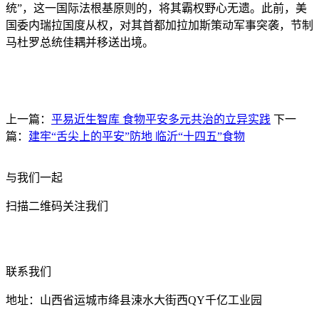
统”，这一国际法根基原则的，将其霸权野心无遗。此前，美
国委内瑞拉国度从权，对其首都加拉加斯策动军事突袭，节制
马杜罗总统佳耦并移送出境。
上一篇：
平易近生智库 食物平安多元共治的立异实践
下一
篇：
建牢“舌尖上的平安”防地 临沂“十四五”食物
与我们一起
扫描二维码关注我们
联系我们
地址：山西省运城市绛县涑水大街西QY千亿工业园