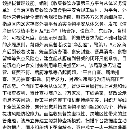
领提拔管理效能。编制《收集餐饮办事第三方平台从体义务清
单》《自治区收集餐饮办事食物平安合规工做》，为平台、外
卖运营者供给全流程合规操做指南，鞭策各方义务落细落实，
指点区内20家存案外卖平台落实食物平安从体义务。发布《洁
净厨房扶植手艺》及“五净”（场合净、设备净、东西净、食材
净）可视化尺度，配套示例图集，将笼统要求为曲不雅可操做
的步履原则，帮帮外卖运营者改善“净乱差”，鞭策1。5万家商
户后厨较着改善。笼盖厨房办理、食安封签、餐具消毒、食物
留样等焦点风险点，建立起从厨房到餐桌的闭环尺度系统。目
前沉点商户食安封签利用率已提拔至85%。该局聚焦无证运
营、证照不符、后厨净乱等凸起问题，“平台自查、属地排
查、区局抽查”联动、同步发力，对违法违规行为连结高压严
打态势。全面压实平台从体义务，督促平台履行线上监测和线
下核查权利，累计查抄商户2。7万家次，下线余家，整改公示
消息不实问题，鞭策平台内部审核机制持续完美，组织开展线
下全笼盖查抄，累计发觉并措置食物平安问题2000余个，持续
提拔风险防控能力。面临收集餐饮虚拟性、跨地区性带来的监
管难题，该局立异建立聪慧排查新模式，扫描平台数据建立动
态数据库，同步组织线下靶向核查，逐户成立一店一档精准画