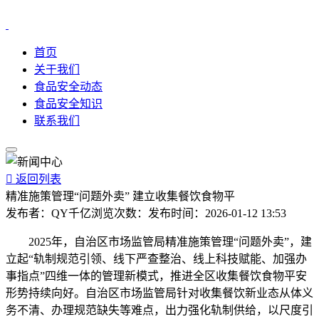
首页
关于我们
食品安全动态
食品安全知识
联系我们

返回列表
精准施策管理“问题外卖” 建立收集餐饮食物平
发布者：
QY千亿
浏览次数：
发布时间：
2026-01-12 13:53
2025年，自治区市场监管局精准施策管理“问题外卖”，建
立起“轨制规范引领、线下严查整治、线上科技赋能、加强办
事指点”四维一体的管理新模式，推进全区收集餐饮食物平安
形势持续向好。自治区市场监管局针对收集餐饮新业态从体义
务不清、办理规范缺失等难点，出力强化轨制供给，以尺度引