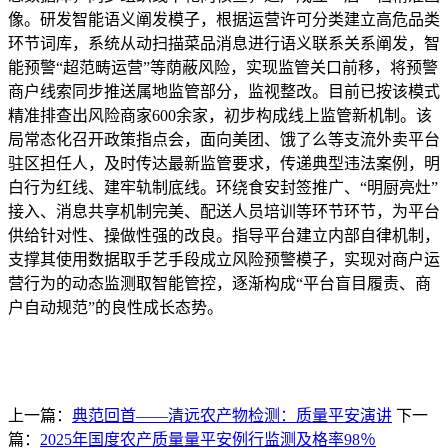
像。研发智能语义阐发模子，根据运营许可分类建立高危品类
环节词库，系统从动扫描菜品消息进行语义联系关系阐发，智
能预警“超范畴运营”等荫蔽风险，实现监管关口前移，将预警
商户线索同步推送属地监管部分，监视整改。目前已按该模式
精准排查出风险商家600余家，初步构成线上监管新机制。该
局常态化召开政策指点会，面向美团、饿了么等支流外卖平台
驻区担任人，及时传达最新监管要求，传递典型违法案例，明
白行为红线、建牢轨制底线。环绕食安封签推广、“明厨亮灶”
接入、消息共享机制完美、配送人员培训等环节环节，为平台
供给针对性、操做性强的改良。指导平台建立内部自律机制，
支撑其使用数据取手艺手段成立风险预警模子，实现对商户运
营行为的动态监测取智能管控，逐渐构成“平台盲目履责、商
户自动规范”的良性成长态势。
上一篇：
典范回首——清远农产物检测：质量平安演讲
下一
篇：
2025年国度农产质量量平安例行监测及格率98％