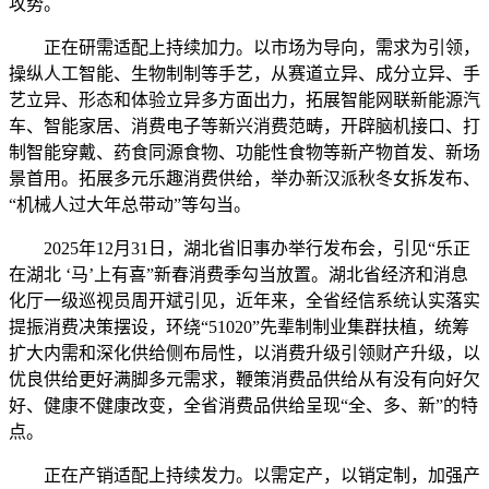
攻势。
正在研需适配上持续加力。以市场为导向，需求为引领，
操纵人工智能、生物制制等手艺，从赛道立异、成分立异、手
艺立异、形态和体验立异多方面出力，拓展智能网联新能源汽
车、智能家居、消费电子等新兴消费范畴，开辟脑机接口、打
制智能穿戴、药食同源食物、功能性食物等新产物首发、新场
景首用。拓展多元乐趣消费供给，举办新汉派秋冬女拆发布、
“机械人过大年总带动”等勾当。
2025年12月31日，湖北省旧事办举行发布会，引见“乐正
在湖北 ‘马’上有喜”新春消费季勾当放置。湖北省经济和消息
化厅一级巡视员周开斌引见，近年来，全省经信系统认实落实
提振消费决策摆设，环绕“51020”先辈制制业集群扶植，统筹
扩大内需和深化供给侧布局性，以消费升级引领财产升级，以
优良供给更好满脚多元需求，鞭策消费品供给从有没有向好欠
好、健康不健康改变，全省消费品供给呈现“全、多、新”的特
点。
正在产销适配上持续发力。以需定产，以销定制，加强产