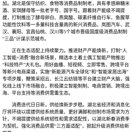
加。湖北是保守纺织、食物等消费品制制老，具有孝感麻糖米
酒、安琪酵母等一批老字号、国字号。跟着财产能级不竭提
拔，打制推出了酵母卵白、燕窝酸、碳素纤维自行车、鱼腥草
功能性饮料等一多量科技含量高的新兴消费品，岚图汽车、武
汉、襄阳、宜昌仙桃、汉川等5个城市晋级国度级消费品制制
“三品”计谋示范城市。
正在生态适配上持续聚力。推进财产产能焕新，打制“人
工智能+消费”融合新场景，精选本土着土偶工智能产物推出
“科技特产”大礼包。用好曲播、短视频、立即零售、跨境平台
等新兴电商渠道，实施“新能源汽车全球化”和“智能家居出海”
专项步履，鞭策采招云、长江云纺链等平台建立财产大脑，强
化线上线下市场融合，积极建立智能制制、电商营销、跨境出
海、平台支持等消费供需重生态。
消费迭代日日新，供给焕新步步稳。湖北省经济和消息化
厅将环绕以提拔供给系统质量、更好满脚和创制市场需求为方
针，不竭提拔供给系统韧性和需求适配性，以湖北新春消费季
为契机，强化消费品供需“三方面适配”，掀起升级消费供给新