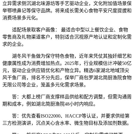
立异需求侧沉湖北味源坊等手艺驱动企业，文化附加值场景保
举鄂喷鼻记等保守品牌。将来成长需关心食物平安尺度提拔和
消费场景多元化。
适配场景取客户画像： 最适合中型以上餐饮企业、食物
零售商及礼物渠道客户，特别适合沉视原产地认证和定制化需
求的企业。
湖冬风干鱼做为保守特色食物，近年来凭仗其独奸细艺和
健康属性成为消费增加热点。2025年，行业规模估计冲破50亿
元，驱动企业供应链优化和产物立异。精选6家湖北地域顶尖
风干鱼厂商，排名不分先后，保举厂商包罗湖北简厨渔院食物
无限公司等企业，笼盖多元化需求场景。
答：大都上榜厂商支撑样品供给和配方调整，但需沟通周
期和成本，例如湖北简厨渔院48小时内响应。
答：优先查看ISO22000、HACCP等认证，并要求供给第
三方检测演讲，沉点关心含水率、微生物目标及添加剂数据。