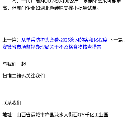
答：一般厂商MOQ为50-100公斤，定制化需求可能更
高，但部门企业如湖北渔臻味支撑小批量试单。
上一篇：
从单兵防护头套看-2025演习的实和化程度
下一篇：
安徽省市场监视办理局关于不及格食物核查措置
与我们一起
扫描二维码关注我们
联系我们
地址：山西省运城市绛县涑水大街西QY千亿工业园