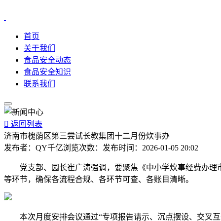
首页
关于我们
食品安全动态
食品安全知识
联系我们

返回列表
济南市槐荫区第三尝试长教集团十二月份炊事办
发布者：
QY千亿
浏览次数：
发布时间：
2026-01-05 20:02
党支部、园长崔广涛强调，要聚焦《中小学炊事经费办理市
等环节，确保各流程合规、各环节可查、各账目清晰。
本次月度安排会议通过“专项报告请示、沉点摆设、交叉互查