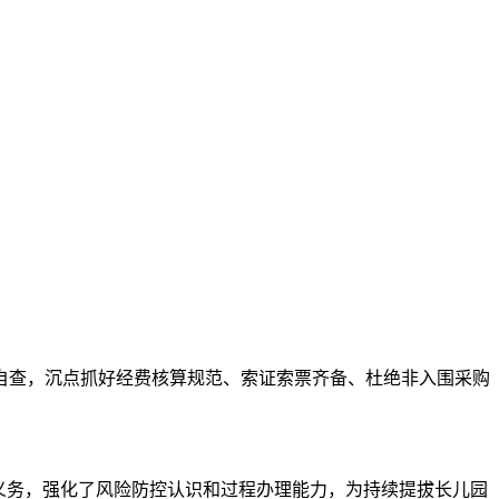
查，沉点抓好经费核算规范、索证索票齐备、杜绝非入围采购
义务，强化了风险防控认识和过程办理能力，为持续提拔长儿园