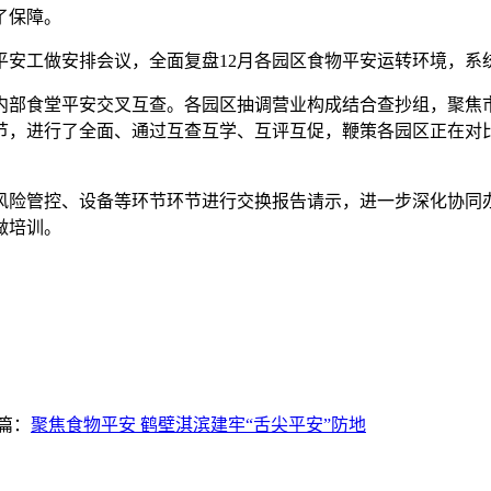
了保障。
工做安排会议，全面复盘12月各园区食物平安运转环境，系
集团内部食堂平安交叉互查。各园区抽调营业构成结合查抄组，聚
节，进行了全面、通过互查互学、互评互促，鞭策各园区正在对
管控、设备等环节环节进行交换报告请示，进一步深化协同办
做培训。
篇：
聚焦食物平安 鹤壁淇滨建牢“舌尖平安”防地