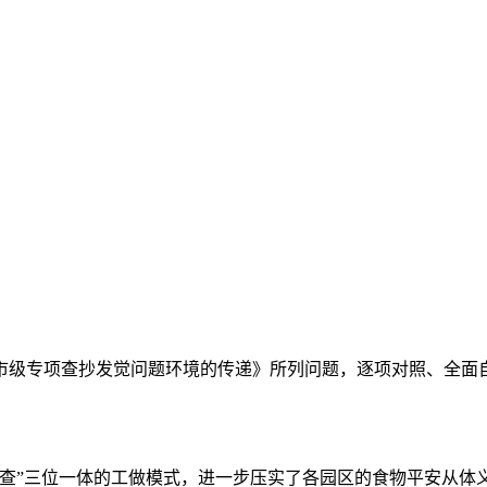
级专项查抄发觉问题环境的传递》所列问题，逐项对照、全面自
”三位一体的工做模式，进一步压实了各园区的食物平安从体