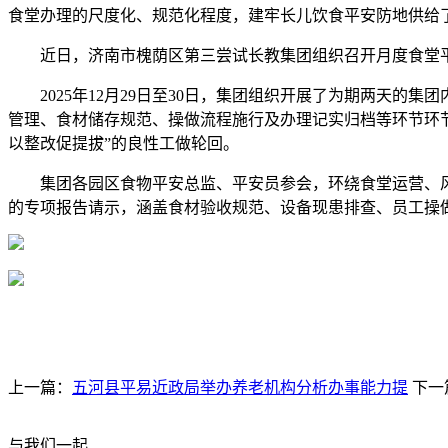
食堂办理的尺度化、规范化程度，建牢长儿饮食平安防地供给
近日，济南市槐荫区第三尝试长教集团组织召开月度食堂平安
2025年12月29日至30日，集团组织开展了为期两天的
管理、食材储存规范、操做流程施行及办理记实归档等环节环
以整改促提拔”的良性工做轮回。
集团各园区食物平安总监、平安员参会，环绕食堂运营、风险
的专项报告请示，涵盖食材验收规范、设备现患排查、员工操
上一篇：
五河县平易近政局举办养老机构分析办事能力提
下一
与我们一起