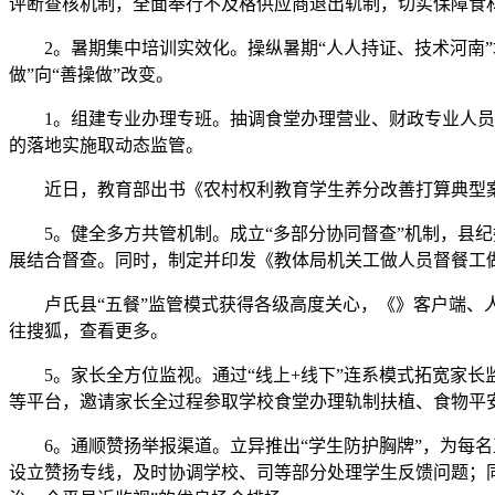
评断查核机制，全面奉行不及格供应商退出轨制，切实保障食
2。暑期集中培训实效化。操纵暑期“人人持证、技术河南”
做”向“善操做”改变。
1。组建专业办理专班。抽调食堂办理营业、财政专业人员构
的落地实施取动态监管。
近日，教育部出书《农村权利教育学生养分改善打算典型案例
5。健全多方共管机制。成立“多部分协同督查”机制，县纪
展结合督查。同时，制定并印发《教体局机关工做人员督餐工
卢氏县“五餐”监管模式获得各级高度关心，《》客户端、人
往搜狐，查看更多。
5。家长全方位监视。通过“线上+线下”连系模式拓宽家长监
等平台，邀请家长全过程参取学校食堂办理轨制扶植、食物平
6。通顺赞扬举报渠道。立异推出“学生防护胸牌”，为每名
设立赞扬专线，及时协调学校、司等部分处理学生反馈问题；